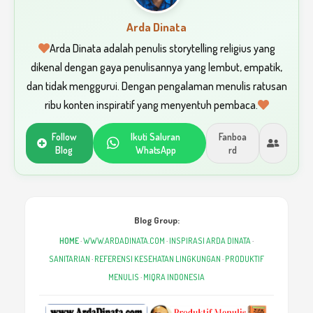
Arda Dinata
Arda Dinata adalah penulis storytelling religius yang
dikenal dengan gaya penulisannya yang lembut, empatik,
dan tidak menggurui. Dengan pengalaman menulis ratusan
ribu konten inspiratif yang menyentuh pembaca.
Follow
Ikuti Saluran
Fanboa
Blog
WhatsApp
rd
Blog Group:
HOME
·
WWW.ARDADINATA.COM
·
INSPIRASI ARDA DINATA
·
SANITARIAN
·
REFERENSI KESEHATAN LINGKUNGAN
·
PRODUKTIF
MENULIS
·
MIQRA INDONESIA