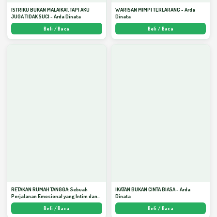
ISTRIKU BUKAN MALAIKAT, TAPI AKU
WARISAN MIMPI TERLARANG - Arda
JUGA TIDAK SUCI - Arda Dinata
Dinata
Beli / Baca
Beli / Baca
RETAKAN RUMAH TANGGA: Sebuah
IKATAN BUKAN CINTA BIASA - Arda
Perjalanan Emosional yang Intim dan
Dinata
Mendalam - Arda Dinata
Beli / Baca
Beli / Baca