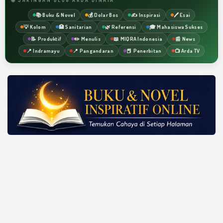
📚 Buku & Novel
💰 Dolar Bos
✍️ Inspirasi
🖊️ Esai
💡 Kolom
🏥 Sanitarian
🌿 Referensi
🎓 Mahasiswa Sukses
📝 Produktif
✏️ Menulis
📖 MIQRA Indonesia
📰 News
📍 Indramayu
📍 Pangandaran
📕 Penerbitan
📺 Arda TV