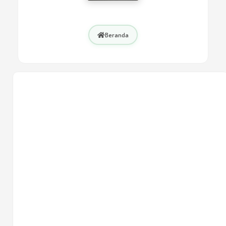
Pengusaha Sukses
KARIR
KELUARGA
Arda Dinata
Arda Dinata
Arda Dinata
Beranda