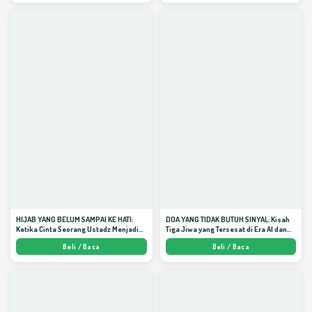
HIJAB YANG BELUM SAMPAI KE HATI:
DOA YANG TIDAK BUTUH SINYAL: Kisah
Ketika Cinta Seorang Ustadz Menjadi
Tiga Jiwa yang Tersesat di Era AI dan
Cermin yang Paling Kejam - Arda
Menemukan Jalan Pulang di Bulan
Beli / Baca
Beli / Baca
Dinata
Ramadhan" - Arda Dinata