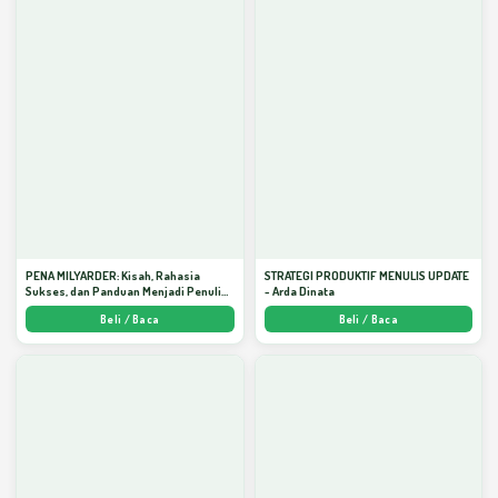
PENA MILYARDER: Kisah, Rahasia
STRATEGI PRODUKTIF MENULIS UPDATE
Sukses, dan Panduan Menjadi Penulis 1
- Arda Dinata
Milyar di KBM App dari Nol - Arda Dinata
Beli / Baca
Beli / Baca