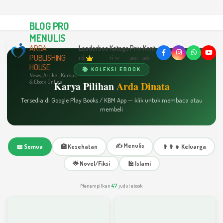
BLOG PRO
MENULIS
ARDA
Leaderboa
Katego
Priv
Kont
PUBLISHING
rd
ri
asi
ak
HOUSE
📚 KOLEKSI EBOOK
News, Artikel, Kursus
& Ebook Online
Karya Pilihan
Arda Dinata
Tersedia di Google Play Books / KBM App — klik untuk membaca atau
membeli
✍️ Menulis
📖 Semua
🏥 Kesehatan
👨‍👩‍👧 Keluarga
🌟 Novel/Fiksi
🕌 Islami
Menampilkan
47
judul ebook