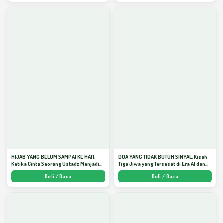
HIJAB YANG BELUM SAMPAI KE HATI:
DOA YANG TIDAK BUTUH SINYAL: Kisah
Ketika Cinta Seorang Ustadz Menjadi
Tiga Jiwa yang Tersesat di Era AI dan
Cermin yang Paling Kejam - Arda
Menemukan Jalan Pulang di Bulan
Beli / Baca
Beli / Baca
Dinata
Ramadhan" - Arda Dinata