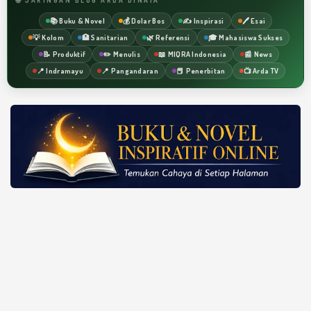
📚 Buku & Novel
💰 Dolar Bos
✍️ Inspirasi
🖊️ Esai
💡 Kolom
🏥 Sanitarian
🌿 Referensi
🎓 Mahasiswa Sukses
📝 Produktif
✏️ Menulis
📖 MIQRA Indonesia
📰 News
📍 Indramayu
📍 Pangandaran
📕 Penerbitan
📺 Arda TV