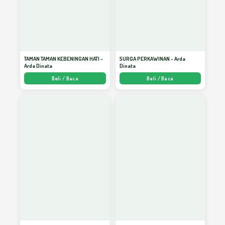
43
Keluarga (2)
Akhlak Islam, Pembentuk Pribadi Unggul
TAMAN TAMAN KEBENINGAN HATI -
SURGA PERKAWINAN - Arda
44
(1)
Arda Dinata
Dinata
Beli / Baca
Beli / Baca
Akhlak Islam, Pembentuk PribadiUnggul
45
(2)
Memahami Aritmetika Pernikahan
46
dengan Akal (1)
Memahami Aritmetika Pernikahan
47
dengan Akal (2)