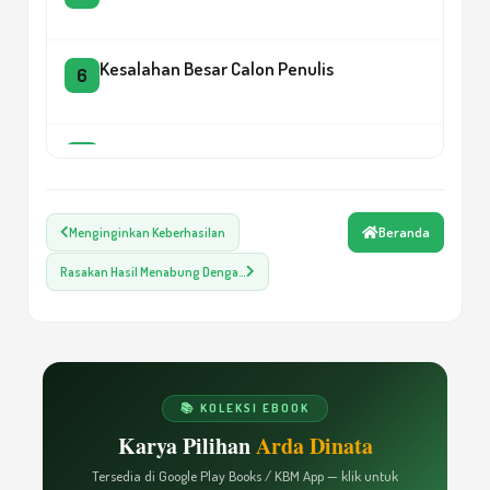
Kesalahan Besar Calon Penulis
6
Rahasia Memulai Menulis
7
Beranda
Menginginkan Keberhasilan
The Meta Secret: The next The Secret?
8
Rasakan Hasil Menabung Denga…
Book Coaching-Menjadi Pendamping
9
Penulis
📚 KOLEKSI EBOOK
MENULIS YUK!
Karya Pilihan
Arda Dinata
10
Tersedia di Google Play Books / KBM App — klik untuk