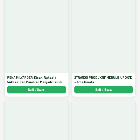
PENA MILYARDER: Kisah, Rahasia
STRATEGI PRODUKTIF MENULIS UPDATE
Sukses, dan Panduan Menjadi Penulis 1
- Arda Dinata
Milyar di KBM App dari Nol - Arda Dinata
Beli / Baca
Beli / Baca