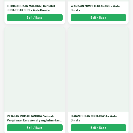
ISTRIKU BUKAN MALAIKAT, TAPI AKU
WARISAN MIMPI TERLARANG - Arda
JUGA TIDAK SUCI - Arda Dinata
Dinata
Beli / Baca
Beli / Baca
RETAKAN RUMAH TANGGA: Sebuah
IKATAN BUKAN CINTA BIASA - Arda
Perjalanan Emosional yang Intim dan
Dinata
Mendalam - Arda Dinata
Beli / Baca
Beli / Baca