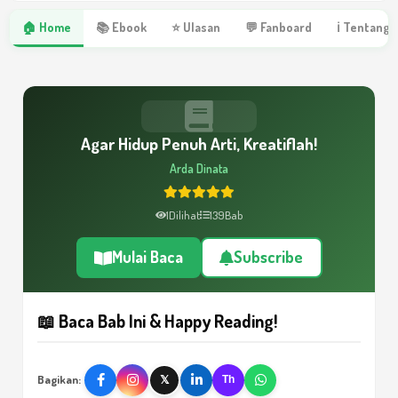
🏠 Home
📚 Ebook
⭐ Ulasan
💬 Fanboard
ℹ Tentang 
Agar Hidup Penuh Arti, Kreatiflah!
Arda Dinata
1
Dilihat
139
Bab
Mulai Baca
Subscribe
📖 Baca Bab Ini & Happy Reading!
Bagikan:
𝕏
Th