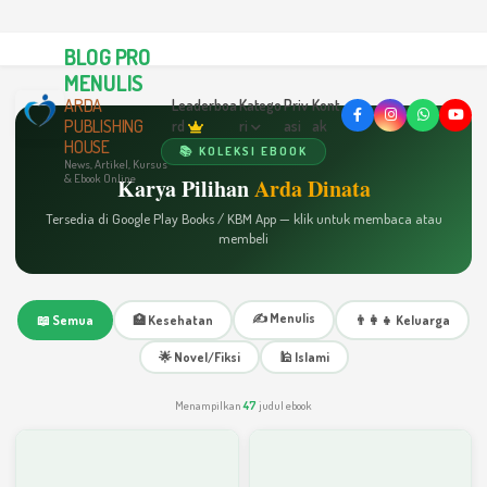
BLOG PRO
MENULIS
ARDA
Leaderboa
Katego
Priv
Kont
PUBLISHING
rd
ri
asi
ak
HOUSE
📚 KOLEKSI EBOOK
News, Artikel, Kursus
& Ebook Online
Karya Pilihan
Arda Dinata
Tersedia di Google Play Books / KBM App — klik untuk membaca atau
membeli
✍️ Menulis
📖 Semua
🏥 Kesehatan
👨‍👩‍👧 Keluarga
🌟 Novel/Fiksi
🕌 Islami
Menampilkan
47
judul ebook