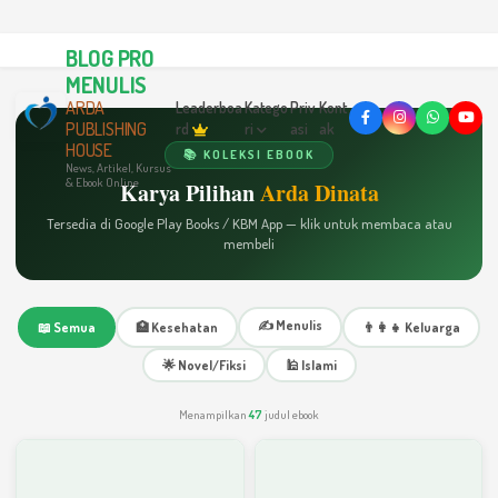
BLOG PRO
MENULIS
ARDA
Leaderboa
Katego
Priv
Kont
PUBLISHING
rd
ri
asi
ak
HOUSE
📚 KOLEKSI EBOOK
News, Artikel, Kursus
& Ebook Online
Karya Pilihan
Arda Dinata
Tersedia di Google Play Books / KBM App — klik untuk membaca atau
membeli
✍️ Menulis
📖 Semua
🏥 Kesehatan
👨‍👩‍👧 Keluarga
🌟 Novel/Fiksi
🕌 Islami
Menampilkan
47
judul ebook