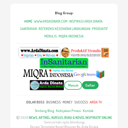
Blog Group:
HOME
·
WWW.ARDADINATA.COM
·
INSPIRASI ARDA DINATA
·
SANITARIAN
·
REFERENSI KESEHATAN LINGKUNGAN
·
PRODUKTIF
MENULIS
·
MIQRA INDONESIA
Masuk
Daftar
DOLAR BOSS
·
BUSINESS
·
MONEY
·
SUCCESS
·
ARDA TV
Tentang Blog
·
Kebijakan Privasi
·
Kontak
2026
NEWS, ARTIKEL, KURSUS, BUKU & NOVEL INSPIRATIF ONLINE
· Semua hak cipta dilindungi.
Desain Template Novel Blogger By. Arda Dinata