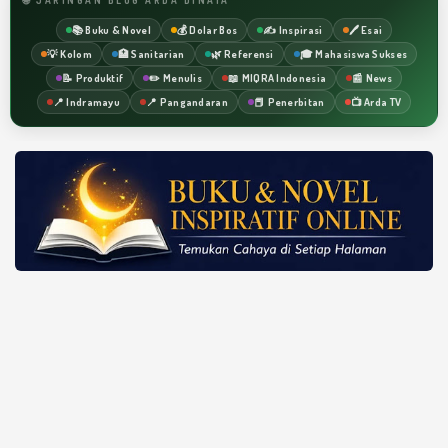
📚 Buku & Novel
💰 Dolar Bos
✍️ Inspirasi
🖊️ Esai
💡 Kolom
🏥 Sanitarian
🌿 Referensi
🎓 Mahasiswa Sukses
📝 Produktif
✏️ Menulis
📖 MIQRA Indonesia
📰 News
📍 Indramayu
📍 Pangandaran
📕 Penerbitan
📺 Arda TV