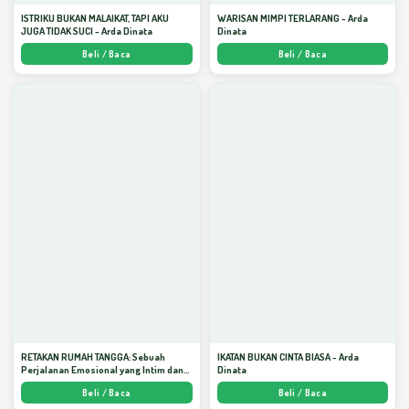
ISTRIKU BUKAN MALAIKAT, TAPI AKU
WARISAN MIMPI TERLARANG - Arda
JUGA TIDAK SUCI - Arda Dinata
Dinata
Beli / Baca
Beli / Baca
RETAKAN RUMAH TANGGA: Sebuah
IKATAN BUKAN CINTA BIASA - Arda
Perjalanan Emosional yang Intim dan
Dinata
Mendalam - Arda Dinata
Beli / Baca
Beli / Baca