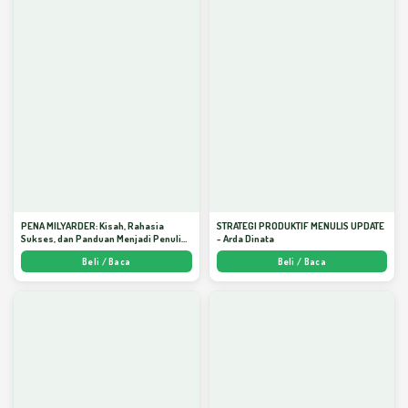
PENA MILYARDER: Kisah, Rahasia
STRATEGI PRODUKTIF MENULIS UPDATE
Sukses, dan Panduan Menjadi Penulis 1
- Arda Dinata
Milyar di KBM App dari Nol - Arda Dinata
Beli / Baca
Beli / Baca