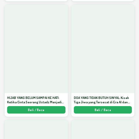
HIJAB YANG BELUM SAMPAI KE HATI:
DOA YANG TIDAK BUTUH SINYAL: Kisah
Ketika Cinta Seorang Ustadz Menjadi
Tiga Jiwa yang Tersesat di Era AI dan
Cermin yang Paling Kejam - Arda
Menemukan Jalan Pulang di Bulan
Beli / Baca
Beli / Baca
Dinata
Ramadhan" - Arda Dinata