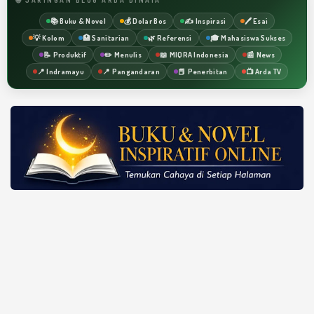
📚 Buku & Novel
💰 Dolar Bos
✍️ Inspirasi
🖊️ Esai
💡 Kolom
🏥 Sanitarian
🌿 Referensi
🎓 Mahasiswa Sukses
📝 Produktif
✏️ Menulis
📖 MIQRA Indonesia
📰 News
📍 Indramayu
📍 Pangandaran
📕 Penerbitan
📺 Arda TV