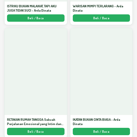
ISTRIKU BUKAN MALAIKAT, TAPI AKU
WARISAN MIMPI TERLARANG - Arda
JUGA TIDAK SUCI - Arda Dinata
Dinata
Beli / Baca
Beli / Baca
RETAKAN RUMAH TANGGA: Sebuah
IKATAN BUKAN CINTA BIASA - Arda
Perjalanan Emosional yang Intim dan
Dinata
Mendalam - Arda Dinata
Beli / Baca
Beli / Baca