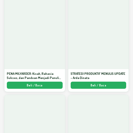
PENA MILYARDER: Kisah, Rahasia
STRATEGI PRODUKTIF MENULIS UPDATE
Sukses, dan Panduan Menjadi Penulis 1
- Arda Dinata
Milyar di KBM App dari Nol - Arda Dinata
Beli / Baca
Beli / Baca