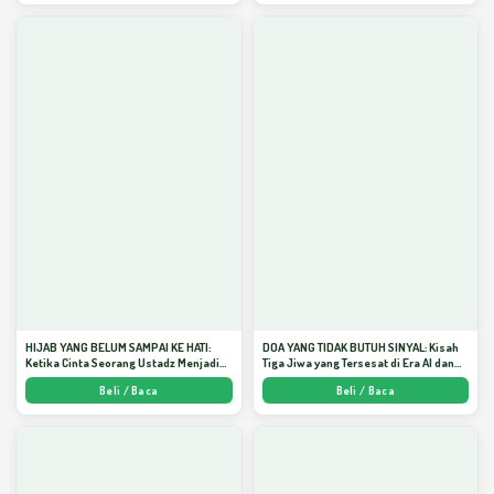
HIJAB YANG BELUM SAMPAI KE HATI:
DOA YANG TIDAK BUTUH SINYAL: Kisah
Ketika Cinta Seorang Ustadz Menjadi
Tiga Jiwa yang Tersesat di Era AI dan
Cermin yang Paling Kejam - Arda
Menemukan Jalan Pulang di Bulan
Beli / Baca
Beli / Baca
Dinata
Ramadhan" - Arda Dinata