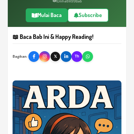
1
Dilihat
99
Bab
Mulai Baca
Subscribe
📖 Baca Bab Ini & Happy Reading!
Bagikan:
𝕏
Th