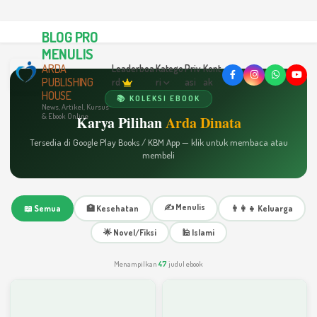
BLOG PRO
MENULIS
ARDA
Leaderboa
Katego
Priv
Kont
PUBLISHING
rd
ri
asi
ak
HOUSE
📚 KOLEKSI EBOOK
News, Artikel, Kursus
& Ebook Online
Karya Pilihan
Arda Dinata
Tersedia di Google Play Books / KBM App — klik untuk membaca atau
membeli
✍️ Menulis
📖 Semua
🏥 Kesehatan
👨‍👩‍👧 Keluarga
🌟 Novel/Fiksi
🕌 Islami
Menampilkan
47
judul ebook