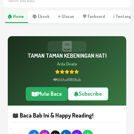
Belum ada buku.
🏠 Home
📚 Ebook
⭐ Ulasan
💬 Fanboard
ℹ Tentang 
TAMAN TAMAN KEBENINGAN HATI
Arda Dinata
1
Dilihat
10
Bab
Mulai Baca
Subscribe
📖 Baca Bab Ini & Happy Reading!