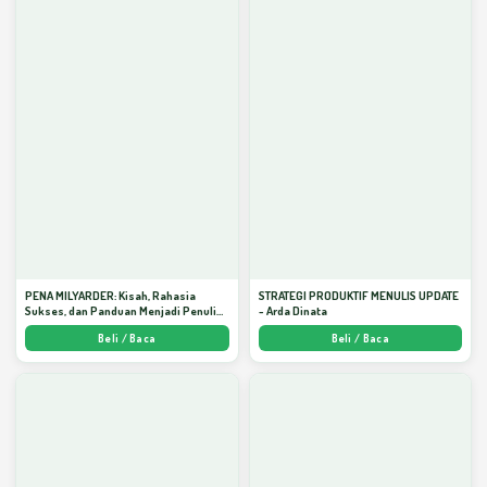
PENA MILYARDER: Kisah, Rahasia
STRATEGI PRODUKTIF MENULIS UPDATE
Sukses, dan Panduan Menjadi Penulis 1
- Arda Dinata
Milyar di KBM App dari Nol - Arda Dinata
Beli / Baca
Beli / Baca