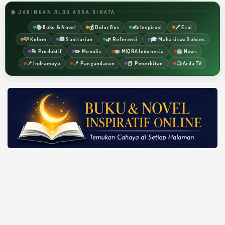
🌐 JARINGAN BLOG ARDA DINATA
📚 Buku & Novel
💰 Dolar Bos
✍️ Inspirasi
🖊️ Esai
💡 Kolom
🏥 Sanitarian
🌿 Referensi
🎓 Mahasiswa Sukses
📝 Produktif
✏️ Menulis
📖 MIQRA Indonesia
📰 News
📍 Indramayu
📍 Pangandaran
📕 Penerbitan
📺 Arda TV