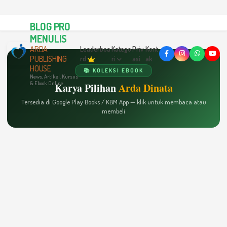
BLOG PRO
MENULIS
ARDA
Leaderboa
Katego
Priv
Kont
PUBLISHING
rd
ri
asi
ak
HOUSE
📚 KOLEKSI EBOOK
News, Artikel, Kursus
& Ebook Online
Karya Pilihan
Arda Dinata
Tersedia di Google Play Books / KBM App — klik untuk membaca atau
membeli