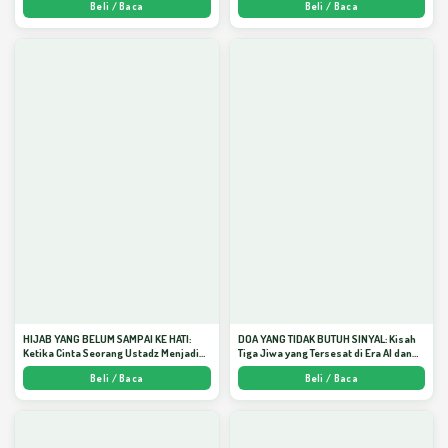
Beli / Baca
Beli / Baca
HIJAB YANG BELUM SAMPAI KE HATI:
DOA YANG TIDAK BUTUH SINYAL: Kisah
Ketika Cinta Seorang Ustadz Menjadi
Tiga Jiwa yang Tersesat di Era AI dan
Cermin yang Paling Kejam - Arda
Menemukan Jalan Pulang di Bulan
Beli / Baca
Beli / Baca
Dinata
Ramadhan" - Arda Dinata