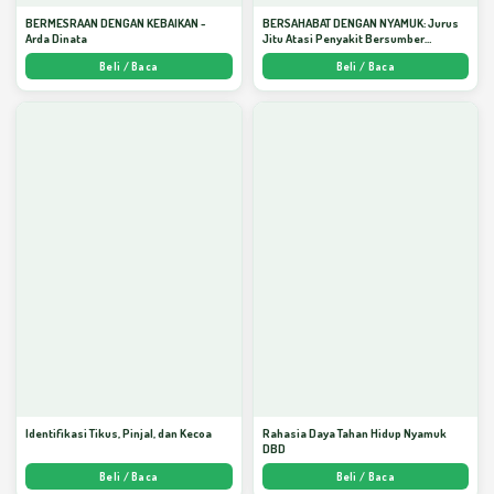
BERMESRAAN DENGAN KEBAIKAN -
BERSAHABAT DENGAN NYAMUK: Jurus
Arda Dinata
Jitu Atasi Penyakit Bersumber
Nyamuk - Arda Dinata
Beli / Baca
Beli / Baca
Identifikasi Tikus, Pinjal, dan Kecoa
Rahasia Daya Tahan Hidup Nyamuk
DBD
Beli / Baca
Beli / Baca