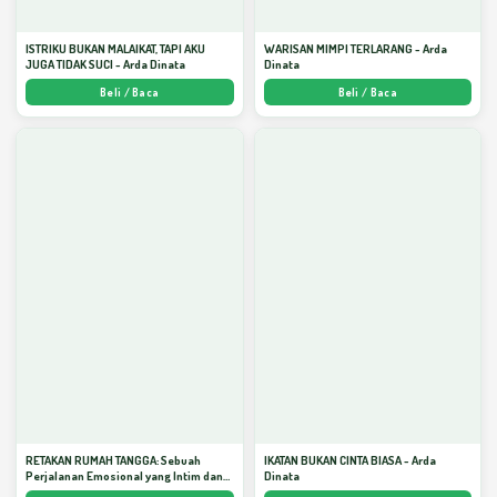
ISTRIKU BUKAN MALAIKAT, TAPI AKU
WARISAN MIMPI TERLARANG - Arda
JUGA TIDAK SUCI - Arda Dinata
Dinata
Beli / Baca
Beli / Baca
RETAKAN RUMAH TANGGA: Sebuah
IKATAN BUKAN CINTA BIASA - Arda
Perjalanan Emosional yang Intim dan
Dinata
Mendalam - Arda Dinata