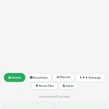
✍️ Menulis
📖 Semua
🏥 Kesehatan
👨‍👩‍👧 Keluarga
🌟 Novel/Fiksi
🕌 Islami
Menampilkan
47
judul ebook