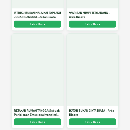
Melahirkan Pribadi Unggul
28
ISTRIKU BUKAN MALAIKAT, TAPI AKU
WARISAN MIMPI TERLARANG -
JUGA TIDAK SUCI - Arda Dinata
Arda Dinata
Beli / Baca
Beli / Baca
Kasih Sayang Sebagai Rahim Manusia
29
Beradab
Buatlah Diri Ini Rela
30
Melahirkan Pribadi Unggul
31
Biasa Ala Orang yang Berharta
32
RETAKAN RUMAH TANGGA: Sebuah
IKATAN BUKAN CINTA BIASA - Arda
Perjalanan Emosional yang Intim
Dinata
dan Mendalam - Arda Dinata
Beli / Baca
Beli / Baca