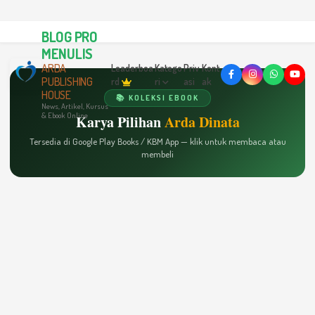
BLOG PRO
MENULIS
ARDA
Leaderboa
Katego
Priv
Kont
PUBLISHING
rd
ri
asi
ak
HOUSE
📚 KOLEKSI EBOOK
News, Artikel, Kursus
& Ebook Online
Karya Pilihan
Arda Dinata
Tersedia di Google Play Books / KBM App — klik untuk membaca atau
membeli