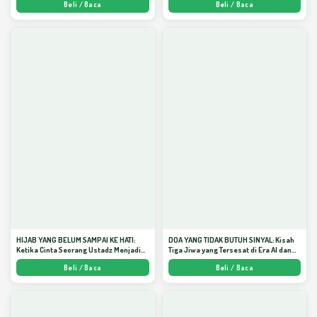
Beli / Baca
Beli / Baca
HIJAB YANG BELUM SAMPAI KE HATI:
DOA YANG TIDAK BUTUH SINYAL: Kisah
Ketika Cinta Seorang Ustadz Menjadi
Tiga Jiwa yang Tersesat di Era AI dan
Cermin yang Paling Kejam - Arda
Menemukan Jalan Pulang di Bulan
Beli / Baca
Beli / Baca
Dinata
Ramadhan" - Arda Dinata