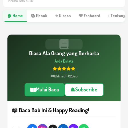
Belum ada buku.
🏠 Home
📚 Ebook
⭐ Ulasan
💬 Fanboard
ℹ Tentang 
Biasa Ala Orang yang Berharta
Arda Dinata
1
Dilihat
82
Bab
Mulai Baca
Subscribe
📖 Baca Bab Ini & Happy Reading!