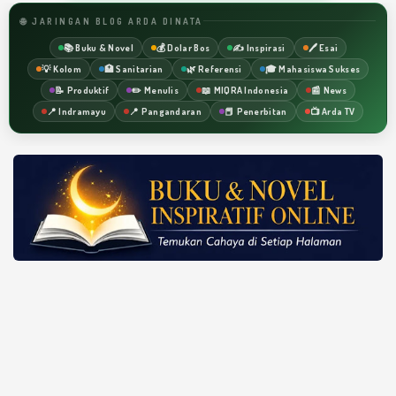
🌐 JARINGAN BLOG ARDA DINATA
📚 Buku & Novel
💰 Dolar Bos
✍️ Inspirasi
🖊️ Esai
💡 Kolom
🏥 Sanitarian
🌿 Referensi
🎓 Mahasiswa Sukses
📝 Produktif
✏️ Menulis
📖 MIQRA Indonesia
📰 News
📍 Indramayu
📍 Pangandaran
📕 Penerbitan
📺 Arda TV