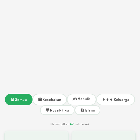
✍️ Menulis
📖 Semua
🏥 Kesehatan
👨‍👩‍👧 Keluarga
🌟 Novel/Fiksi
🕌 Islami
Menampilkan
47
judul ebook