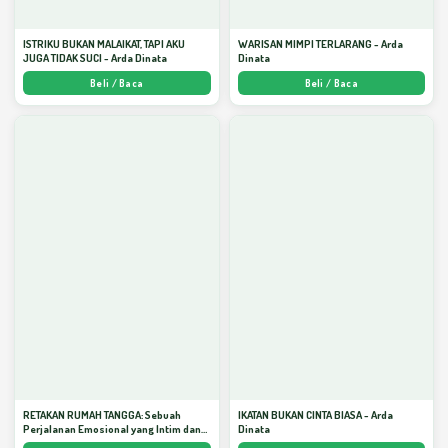
ISTRIKU BUKAN MALAIKAT, TAPI AKU
WARISAN MIMPI TERLARANG - Arda
JUGA TIDAK SUCI - Arda Dinata
Dinata
Beli / Baca
Beli / Baca
RETAKAN RUMAH TANGGA: Sebuah
IKATAN BUKAN CINTA BIASA - Arda
Perjalanan Emosional yang Intim dan
Dinata
Mendalam - Arda Dinata