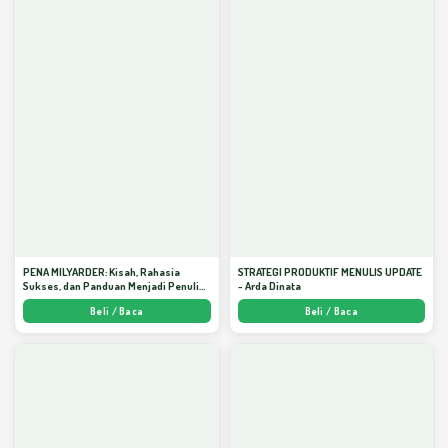
PENA MILYARDER: Kisah, Rahasia
STRATEGI PRODUKTIF MENULIS UPDATE
Sukses, dan Panduan Menjadi Penulis 1
- Arda Dinata
Milyar di KBM App dari Nol - Arda Dinata
Beli / Baca
Beli / Baca