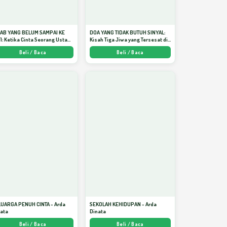
JAB YANG BELUM SAMPAI KE
DOA YANG TIDAK BUTUH SINYAL:
I: Ketika Cinta Seorang Ustadz
Kisah Tiga Jiwa yang Tersesat di
jadi Cermin yang Paling
Era AI dan Menemukan Jalan
Beli / Baca
Beli / Baca
am - Arda Dinata
Pulang di Bulan Ramadhan" -
Arda Dinata
LUARGA PENUH CINTA - Arda
SEKOLAH KEHIDUPAN - Arda
nata
Dinata
Beli / Baca
Beli / Baca