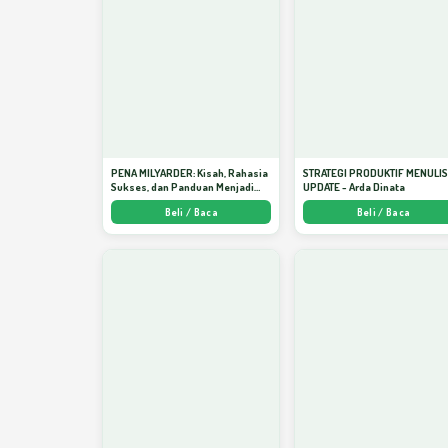
PENA MILYARDER: Kisah, Rahasia
STRATEGI PRODUKTIF MENULI
Sukses, dan Panduan Menjadi
UPDATE - Arda Dinata
Penulis 1 Milyar di KBM App dari
Beli / Baca
Beli / Baca
Nol - Arda Dinata