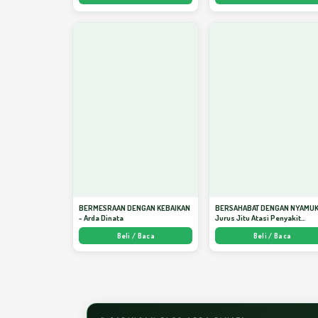
BERMESRAAN DENGAN KEBAIKAN
BERSAHABAT DENGAN NYAMUK
- Arda Dinata
Jurus Jitu Atasi Penyakit
Bersumber Nyamuk - Arda Din
Beli / Baca
Beli / Baca