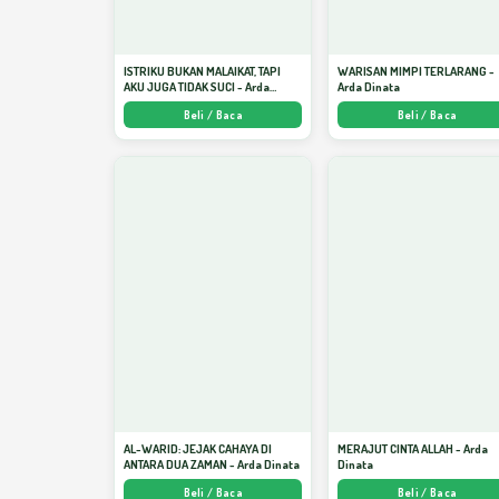
ISTRIKU BUKAN MALAIKAT, TAPI
WARISAN MIMPI TERLARANG -
AKU JUGA TIDAK SUCI - Arda
Arda Dinata
Dinata
Beli / Baca
Beli / Baca
AL-WARID: JEJAK CAHAYA DI
MERAJUT CINTA ALLAH - Arda
ANTARA DUA ZAMAN - Arda Dinata
Dinata
Beli / Baca
Beli / Baca