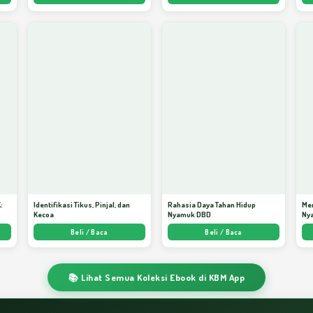
:
Identifikasi Tikus, Pinjal, dan
Rahasia Daya Tahan Hidup
Me
Kecoa
Nyamuk DBD
Ny
ata
Beli / Baca
Beli / Baca
📚 Lihat Semua Koleksi Ebook di KBM App