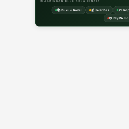
🌐 JARINGAN BLOG ARDA DINATA
📚 Buku & Novel
💰 Dolar Bos
✍️ Insp
📖 MIQRA Ind