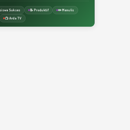
siswa Sukses
📝 Produktif
✏️ Menulis
📺 Arda TV