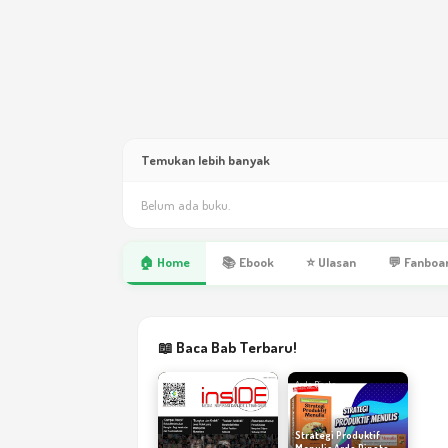
Temukan lebih banyak
Belum ada buku.
🏠 Home
📚 Ebook
⭐ Ulasan
💬 Fanboa
📖 Baca Bab Terbaru!
Arda Dinata
Arda Dinata
Strategi Produktif