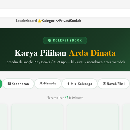
Leaderboard
Kategori
Privasi
Kontak
📚 KOLEKSI EBOOK
Karya Pilihan
Arda Dinata
Tersedia di Google Play Books / KBM App — klik untuk membaca atau membeli
✍️ Menulis
🏥 Kesehatan
👨‍👩‍👧 Keluarga
🌟 Novel/Fiksi
Menampilkan
47
judul ebook