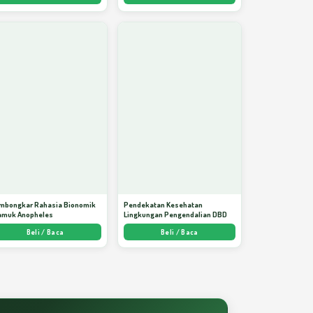
mbongkar Rahasia Bionomik
Pendekatan Kesehatan
amuk Anopheles
Lingkungan Pengendalian DBD
Beli / Baca
Beli / Baca