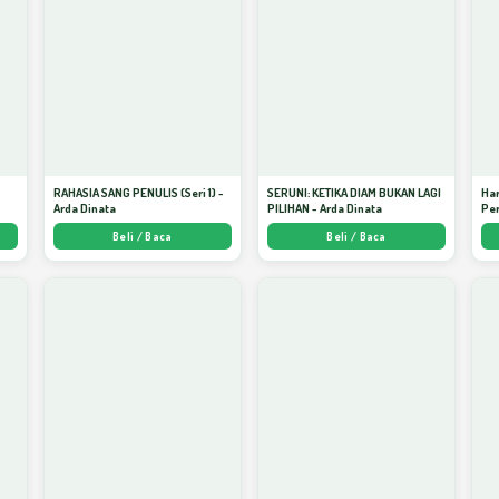
S
RAHASIA SANG PENULIS (Seri 1) -
SERUNI: KETIKA DIAM BUKAN LAGI
Har
Arda Dinata
PILIHAN - Arda Dinata
Per
Beli / Baca
Beli / Baca