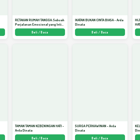
RETAKAN RUMAH TANGGA: Sebuah
IKATAN BUKAN CINTA BIASA - Arda
HI
Perjalanan Emosional yang Intim
Dinata
HAT
dan Mendalam - Arda Dinata
Men
Beli / Baca
Beli / Baca
Kej
TAMAN TAMAN KEBENINGAN HATI -
SURGA PERKAWINAN - Arda
KE
Arda Dinata
Dinata
Di
Beli / Baca
Beli / Baca