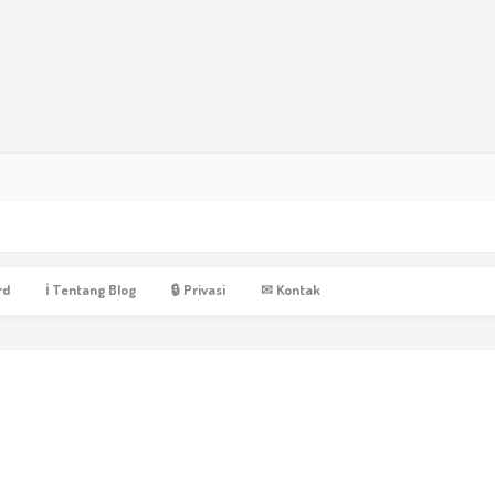
rd
ℹ Tentang Blog
🔒 Privasi
✉ Kontak