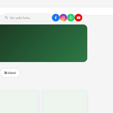
🕌 Islami