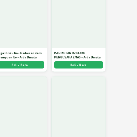
ga Diriku Kau Gadaikan demi
ISTRIKU TAK TAHU AKU
empuan Itu - Arda Dinata
PENGUSAHA EMAS - Arda Dinata
Beli / Baca
Beli / Baca