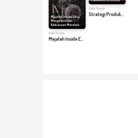
Menulis Arda Dinata
Arda Dinata
Strategi Produktif Menulis Arda Dinata
Majalah Inside Edisi
Menghentikan
Kebiasaan Merokok
Arda Dinata
Majalah Inside Edisi Menghentikan Kebiasaan Merokok