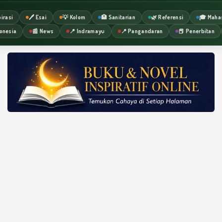
irasi
🖊️ Esai
💡 Kolom
🏥 Sanitarian
🌿 Referensi
🎓 Maha
onesia
📰 News
📍 Indramayu
📍 Pangandaran
📕 Penerbitan