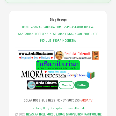
Blog Group:
HOME
·
WWW.ARDADINATA.COM
·
INSPIRASI ARDA DINATA
·
SANITARIAN
·
REFERENSI KESEHATAN LINGKUNGAN
·
PRODUKTIF
MENULIS
·
MIQRA INDONESIA
Masuk
Daftar
DOLAR BOSS
·
BUSINESS
·
MONEY
·
SUCCESS
·
ARDA TV
Tentang Blog
·
Kebijakan Privasi
·
Kontak
2026
NEWS, ARTIKEL, KURSUS, BUKU & NOVEL INSPIRATIF ONLINE