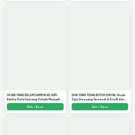
HIJAB YANG BELUM SAMPAI KE HATI:
DOA YANG TIDAK BUTUH SINYAL: Kisah
Ketika Cinta Seorang Ustadz Menjadi
Tiga Jiwa yang Tersesat di Era AI dan
Cermin yang Paling Kejam - Arda
Menemukan Jalan Pulang di Bulan
Beli / Baca
Beli / Baca
Dinata
Ramadhan" - Arda Dinata