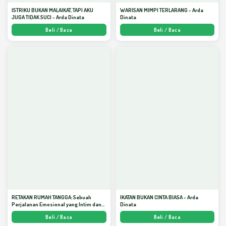
ISTRIKU BUKAN MALAIKAT, TAPI AKU
WARISAN MIMPI TERLARANG - Arda
JUGA TIDAK SUCI - Arda Dinata
Dinata
Beli / Baca
Beli / Baca
RETAKAN RUMAH TANGGA: Sebuah
IKATAN BUKAN CINTA BIASA - Arda
Perjalanan Emosional yang Intim dan
Dinata
Mendalam - Arda Dinata
Beli / Baca
Beli / Baca