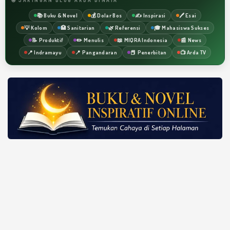
📚 Buku & Novel
💰 Dolar Bos
✍️ Inspirasi
🖊️ Esai
💡 Kolom
🏥 Sanitarian
🌿 Referensi
🎓 Mahasiswa Sukses
📝 Produktif
✏️ Menulis
📖 MIQRA Indonesia
📰 News
📍 Indramayu
📍 Pangandaran
📕 Penerbitan
📺 Arda TV