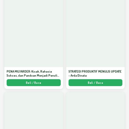
PENA MILYARDER: Kisah, Rahasia
STRATEGI PRODUKTIF MENULIS UPDATE
Sukses, dan Panduan Menjadi Penulis 1
- Arda Dinata
Milyar di KBM App dari Nol - Arda Dinata
Beli / Baca
Beli / Baca