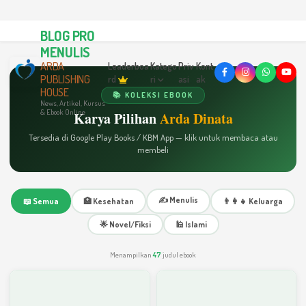
BLOG PRO
MENULIS
ARDA
Leaderboa
Katego
Priv
Kont
PUBLISHING
rd
ri
asi
ak
HOUSE
📚 KOLEKSI EBOOK
News, Artikel, Kursus
& Ebook Online
Karya Pilihan
Arda Dinata
Tersedia di Google Play Books / KBM App — klik untuk membaca atau
membeli
✍️ Menulis
📖 Semua
🏥 Kesehatan
👨‍👩‍👧 Keluarga
🌟 Novel/Fiksi
🕌 Islami
Menampilkan
47
judul ebook