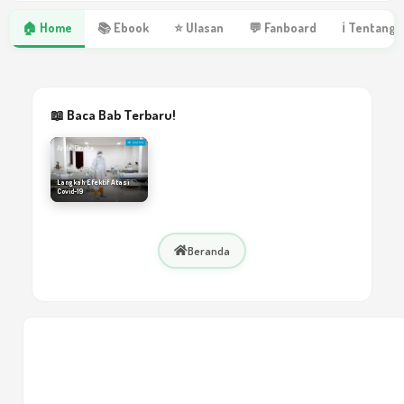
🏠 Home
📚 Ebook
⭐ Ulasan
💬 Fanboard
ℹ Tentang 
📖 Baca Bab Terbaru!
Arda Dinata
Langkah Efektif Atasi
Covid-19
Beranda