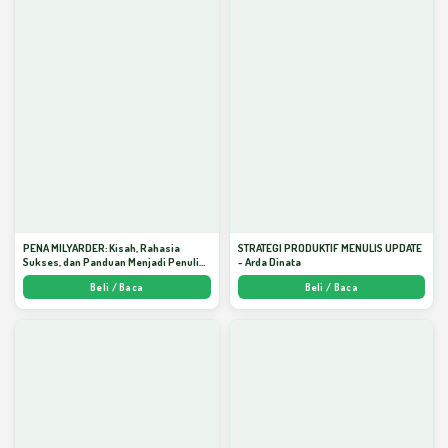
PENA MILYARDER: Kisah, Rahasia
STRATEGI PRODUKTIF MENULIS UPDATE
Sukses, dan Panduan Menjadi Penulis 1
- Arda Dinata
Milyar di KBM App dari Nol - Arda Dinata
Beli / Baca
Beli / Baca