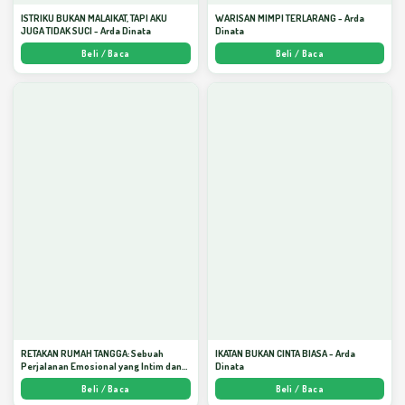
ISTRIKU BUKAN MALAIKAT, TAPI AKU
WARISAN MIMPI TERLARANG - Arda
JUGA TIDAK SUCI - Arda Dinata
Dinata
Beli / Baca
Beli / Baca
RETAKAN RUMAH TANGGA: Sebuah
IKATAN BUKAN CINTA BIASA - Arda
Perjalanan Emosional yang Intim dan
Dinata
Mendalam - Arda Dinata
Beli / Baca
Beli / Baca