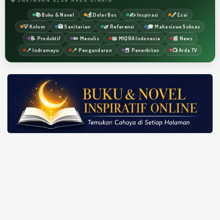
📚 Buku & Novel
💰 Dolar Bos
✍️ Inspirasi
🖊️ Esai
💡 Kolom
🏥 Sanitarian
🌿 Referensi
🎓 Mahasiswa Sukses
📝 Produktif
✏️ Menulis
📖 MIQRA Indonesia
📰 News
📍 Indramayu
📍 Pangandaran
📕 Penerbitan
📺 Arda TV