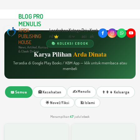
BLOG PRO
MENULIS
ARDA
Leaderboa
Katego
Priv
Kont
PUBLISHING
rd
ri
asi
ak
HOUSE
📚 KOLEKSI EBOOK
News, Artikel, Kursus
& Ebook Online
Karya Pilihan
Arda Dinata
Tersedia di Google Play Books / KBM App — klik untuk membaca atau
membeli
✍️ Menulis
📖 Semua
🏥 Kesehatan
👨‍👩‍👧 Keluarga
🌟 Novel/Fiksi
🕌 Islami
Menampilkan
47
judul ebook