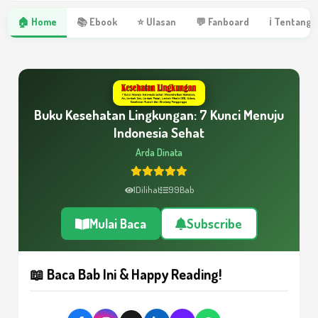
🏠 Home
📚 Ebook
⭐ Ulasan
💬 Fanboard
ℹ Tentang 
Buku Kesehatan Lingkungan: 7 Kunci Menuju
Indonesia Sehat
Arda Dinata
1
Dilihat
99
Bab
Mulai Baca
Subscribe
📖 Baca Bab Ini & Happy Reading!