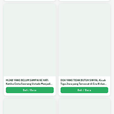
HIJAB YANG BELUM SAMPAI KE HATI:
DOA YANG TIDAK BUTUH SINYAL: Kisah
Ketika Cinta Seorang Ustadz Menjadi
Tiga Jiwa yang Tersesat di Era AI dan
Cermin yang Paling Kejam - Arda
Menemukan Jalan Pulang di Bulan
Beli / Baca
Beli / Baca
Dinata
Ramadhan" - Arda Dinata