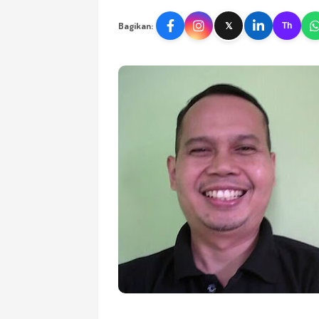
Bagikan:
𝕏
Th