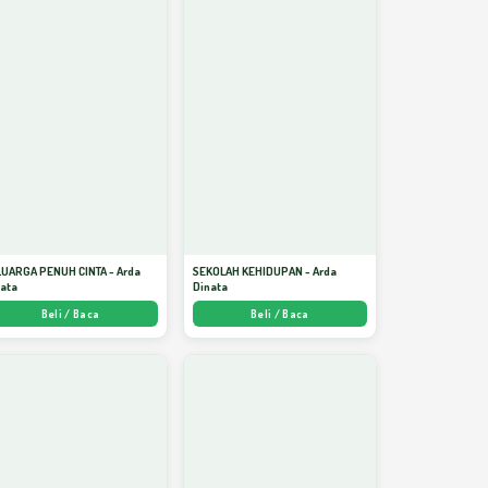
LUARGA PENUH CINTA - Arda
SEKOLAH KEHIDUPAN - Arda
nata
Dinata
Beli / Baca
Beli / Baca