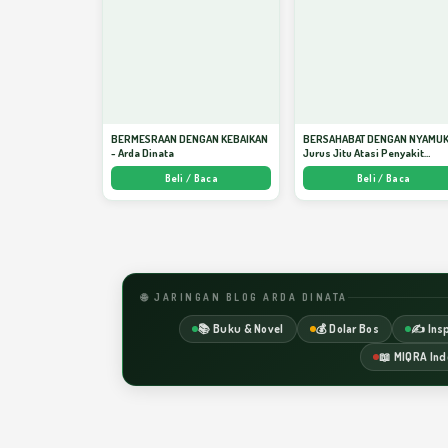
BERMESRAAN DENGAN KEBAIKAN
BERSAHABAT DENGAN NYAMUK
- Arda Dinata
Jurus Jitu Atasi Penyakit
Bersumber Nyamuk - Arda Din
Beli / Baca
Beli / Baca
🌐 JARINGAN BLOG ARDA DINATA
📚 Buku & Novel
💰 Dolar Bos
✍️ Insp
📖 MIQRA Ind