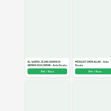
AL-WARID: JEJAK CAHAYA DI
MERAJUT CINTA ALLAH - Arda
ANTARA DUA ZAMAN - Arda Dinata
Dinata
Beli / Baca
Beli / Baca