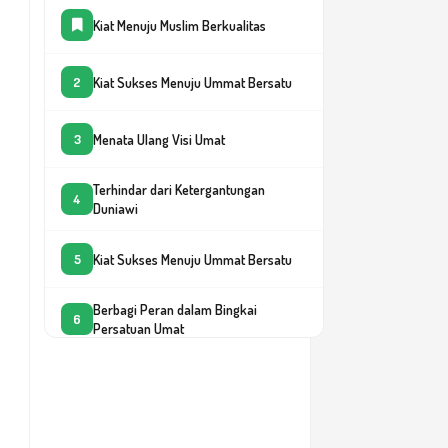
Kiat Menuju Muslim Berkualitas
Kiat Sukses Menuju Ummat Bersatu
2
Menata Ulang Visi Umat
3
Terhindar dari Ketergantungan
4
Duniawi
Kiat Sukses Menuju Ummat Bersatu
5
Berbagi Peran dalam Bingkai
6
Persatuan Umat
Menjemput Rejeki: Berpikir, Bertindak
7
dan Berdoa
Cara Menyampaikan Kebenaran
8