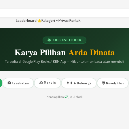
Leaderboard
Kategori
Privasi
Kontak
📚 KOLEKSI EBOOK
Karya Pilihan
Arda Dinata
Tersedia di Google Play Books / KBM App — klik untuk membaca atau membeli
✍️ Menulis
🏥 Kesehatan
👨‍👩‍👧 Keluarga
🌟 Novel/Fiksi
Menampilkan
47
judul ebook