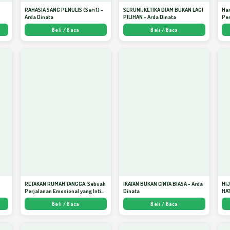
S
RAHASIA SANG PENULIS (Seri 1) -
SERUNI: KETIKA DIAM BUKAN LAGI
Har
Arda Dinata
PILIHAN - Arda Dinata
Per
Beli / Baca
Beli / Baca
RETAKAN RUMAH TANGGA: Sebuah
IKATAN BUKAN CINTA BIASA - Arda
HI
Perjalanan Emosional yang Intim
Dinata
HAT
dan Mendalam - Arda Dinata
Men
Beli / Baca
Beli / Baca
Kej