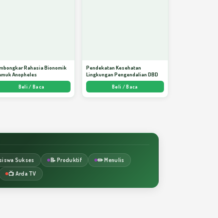
mbongkar Rahasia Bionomik
Pendekatan Kesehatan
amuk Anopheles
Lingkungan Pengendalian DBD
Beli / Baca
Beli / Baca
siswa Sukses
📝 Produktif
✏️ Menulis
📺 Arda TV