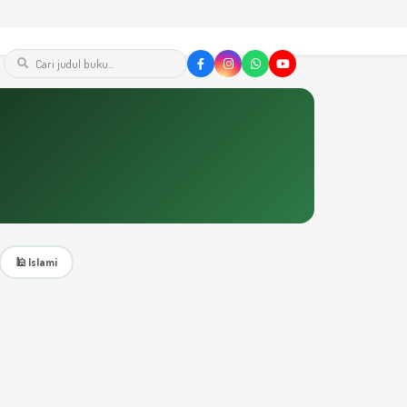
🕌 Islami