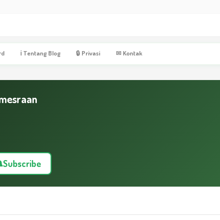
rd
ℹ Tentang Blog
🔒 Privasi
✉ Kontak
emesraan
Subscribe