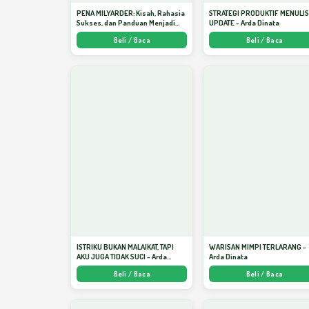
PENA MILYARDER: Kisah, Rahasia
STRATEGI PRODUKTIF MENULI
Sukses, dan Panduan Menjadi
UPDATE - Arda Dinata
Penulis 1 Milyar di KBM App dari
Beli / Baca
Beli / Baca
Nol - Arda Dinata
ISTRIKU BUKAN MALAIKAT, TAPI
WARISAN MIMPI TERLARANG -
AKU JUGA TIDAK SUCI - Arda
Arda Dinata
Dinata
Beli / Baca
Beli / Baca