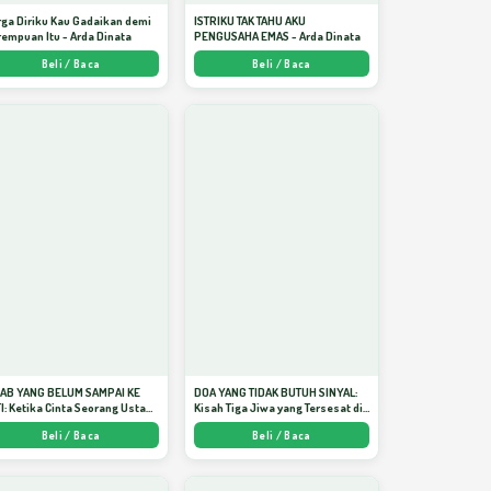
ga Diriku Kau Gadaikan demi
ISTRIKU TAK TAHU AKU
empuan Itu - Arda Dinata
PENGUSAHA EMAS - Arda Dinata
Beli / Baca
Beli / Baca
JAB YANG BELUM SAMPAI KE
DOA YANG TIDAK BUTUH SINYAL:
I: Ketika Cinta Seorang Ustadz
Kisah Tiga Jiwa yang Tersesat di
jadi Cermin yang Paling
Era AI dan Menemukan Jalan
Beli / Baca
Beli / Baca
am - Arda Dinata
Pulang di Bulan Ramadhan" -
Arda Dinata