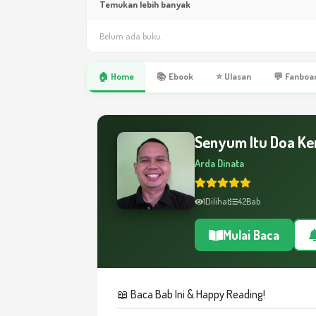
Temukan lebih banyak
Belum ada buku.
🏠 Home
📚 Ebook
⭐ Ulasan
💬 Fanboa
Senyum Itu Doa K
Arda Dinata
1
Dilihat
42
Bab
Mulai Baca
📖 Baca Bab Ini & Happy Reading!