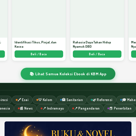
:
Identifikasi Tikus, Pinjal, dan
Rahasia Daya Tahan Hidup
Me
Kecoa
Nyamuk DBD
Ny
ata
Beli / Baca
Beli / Baca
📚 Lihat Semua Koleksi Ebook di KBM App
irasi
🖊️ Esai
💡 Kolom
🏥 Sanitarian
🌿 Referensi
🎓 Maha
onesia
📰 News
📍 Indramayu
📍 Pangandaran
📕 Penerbitan