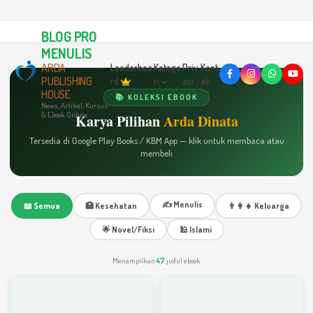
BLOG PRO
MENULIS
ARDA
Leaderboa
Katego
Priv
Kont
PUBLISHING
rd
ri
asi
ak
HOUSE
📚 KOLEKSI EBOOK
News, Artikel, Kursus
& Ebook Online
Karya Pilihan
Arda Dinata
Tersedia di Google Play Books / KBM App — klik untuk membaca atau
membeli
✍️ Menulis
📖 Semua
🏥 Kesehatan
👨‍👩‍👧 Keluarga
🌟 Novel/Fiksi
🕌 Islami
Menampilkan
47
judul ebook