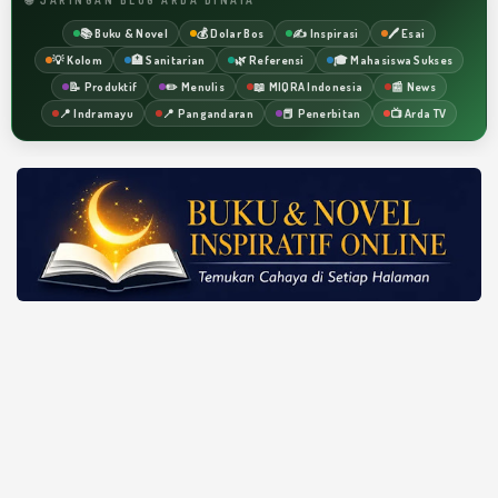
📚 Buku & Novel
💰 Dolar Bos
✍️ Inspirasi
🖊️ Esai
💡 Kolom
🏥 Sanitarian
🌿 Referensi
🎓 Mahasiswa Sukses
📝 Produktif
✏️ Menulis
📖 MIQRA Indonesia
📰 News
📍 Indramayu
📍 Pangandaran
📕 Penerbitan
📺 Arda TV