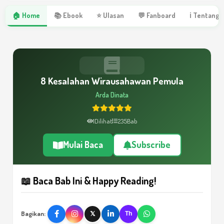
🏠 Home
📚 Ebook
⭐ Ulasan
💬 Fanboard
ℹ Tentang 
8 Kesalahan Wirausahawan Pemula
Arda Dinata
1
Dilihat
235
Bab
Mulai Baca
Subscribe
📖 Baca Bab Ini & Happy Reading!
Bagikan:
𝕏
Th