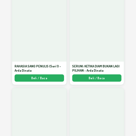
Menumbuhkan Kepercayaan Diri Anda
17
Sabar dan Pemaaf
18
Belajarlah Kepada Air
19
RAHASIA SANG PENULIS (Seri 1) -
SERUNI: KETIKA DIAM BUKAN LAGI
Arda Dinata
PILIHAN - Arda Dinata
Beli / Baca
Beli / Baca
Budaya Cinta Lingkungan
20
Kasih Sayang Sebagai Rahim Manusia
21
Beradab