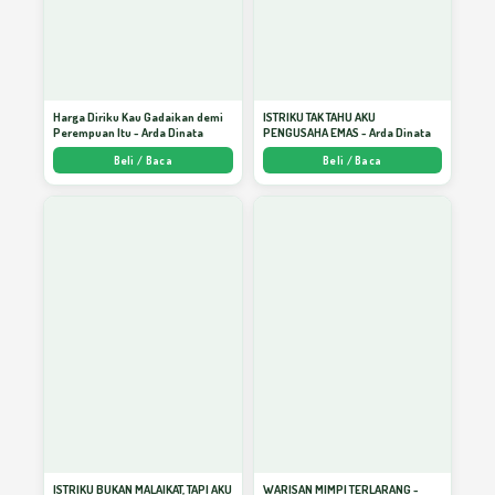
EBOOK GRATIS PENULIS SUKSES
22
Menekuni Ilmu
23
Harga Diriku Kau Gadaikan demi
ISTRIKU TAK TAHU AKU
Perempuan Itu - Arda Dinata
PENGUSAHA EMAS - Arda Dinata
Beli / Baca
Beli / Baca
Sedekah Akan Berbalas
24
Cinta dan Magnet Bathiniah
25
Menggalang Pancaran Kebenaran
26
Sikap Menghadapi Problematika Hidup
27
ISTRIKU BUKAN MALAIKAT, TAPI AKU
WARISAN MIMPI TERLARANG -