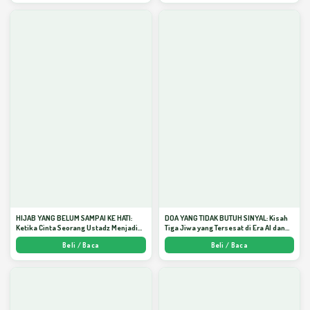
HIJAB YANG BELUM SAMPAI KE HATI:
DOA YANG TIDAK BUTUH SINYAL: Kisah
Ketika Cinta Seorang Ustadz Menjadi
Tiga Jiwa yang Tersesat di Era AI dan
Cermin yang Paling Kejam - Arda
Menemukan Jalan Pulang di Bulan
Beli / Baca
Beli / Baca
Dinata
Ramadhan" - Arda Dinata