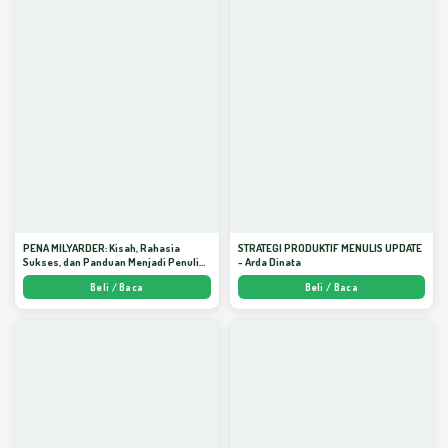
PENA MILYARDER: Kisah, Rahasia
STRATEGI PRODUKTIF MENULIS UPDATE
Sukses, dan Panduan Menjadi Penulis 1
- Arda Dinata
Milyar di KBM App dari Nol - Arda Dinata
Beli / Baca
Beli / Baca