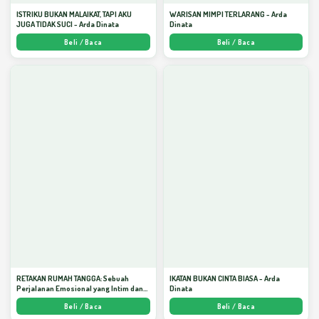
ISTRIKU BUKAN MALAIKAT, TAPI AKU
WARISAN MIMPI TERLARANG - Arda
JUGA TIDAK SUCI - Arda Dinata
Dinata
Beli / Baca
Beli / Baca
RETAKAN RUMAH TANGGA: Sebuah
IKATAN BUKAN CINTA BIASA - Arda
Perjalanan Emosional yang Intim dan
Dinata
Mendalam - Arda Dinata
Beli / Baca
Beli / Baca