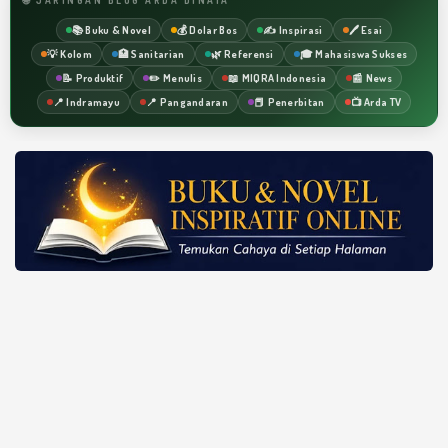
📚 Buku & Novel
💰 Dolar Bos
✍️ Inspirasi
🖊️ Esai
💡 Kolom
🏥 Sanitarian
🌿 Referensi
🎓 Mahasiswa Sukses
📝 Produktif
✏️ Menulis
📖 MIQRA Indonesia
📰 News
📍 Indramayu
📍 Pangandaran
📕 Penerbitan
📺 Arda TV