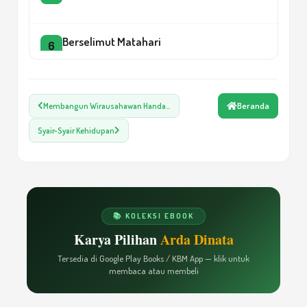
Berselimut Matahari
6
Tutup Kebencian
7
Beranda
Membangun Wirausahawan Handa…
Syair-Syair Kehidupan
Rasa Itu Setia
8
Cahaya Matahari Katulistiwa
9
📚 KOLEKSI EBOOK
Karya Pilihan
Arda Dinata
Belajar Selalu
10
Tersedia di Google Play Books / KBM App — klik untuk
membaca atau membeli
Keberanian dan Resiko