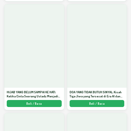
HIJAB YANG BELUM SAMPAI KE HATI:
DOA YANG TIDAK BUTUH SINYAL: Kisah
Ketika Cinta Seorang Ustadz Menjadi
Tiga Jiwa yang Tersesat di Era AI dan
Cermin yang Paling Kejam - Arda
Menemukan Jalan Pulang di Bulan
Beli / Baca
Beli / Baca
Dinata
Ramadhan" - Arda Dinata