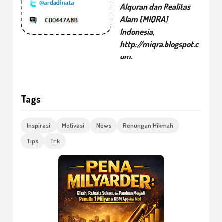
Alquran dan Realitas
Alam [MIQRA]
Indonesia,
http://miqra.blogspot.c
om
.
Tags
Inspirasi
Motivasi
News
Renungan Hikmah
Tips
Trik