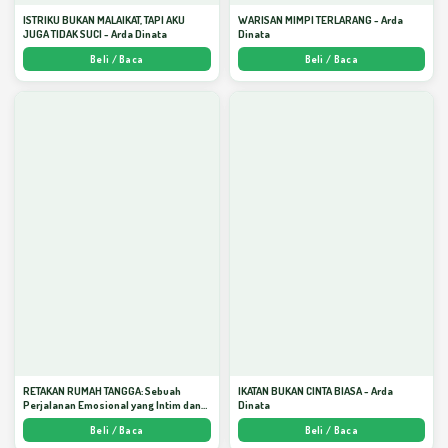
ISTRIKU BUKAN MALAIKAT, TAPI AKU
WARISAN MIMPI TERLARANG - Arda
JUGA TIDAK SUCI - Arda Dinata
Dinata
Beli / Baca
Beli / Baca
RETAKAN RUMAH TANGGA: Sebuah
IKATAN BUKAN CINTA BIASA - Arda
Perjalanan Emosional yang Intim dan
Dinata
Mendalam - Arda Dinata
Beli / Baca
Beli / Baca