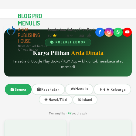
BLOG PRO
MENULIS
ARDA
Leaderboa
Katego
Priv
Kont
PUBLISHING
rd
ri
asi
ak
HOUSE
📚 KOLEKSI EBOOK
News, Artikel, Kursus
& Ebook Online
Karya Pilihan
Arda Dinata
Tersedia di Google Play Books / KBM App — klik untuk membaca atau
membeli
✍️ Menulis
📖 Semua
🏥 Kesehatan
👨‍👩‍👧 Keluarga
🌟 Novel/Fiksi
🕌 Islami
Menampilkan
47
judul ebook