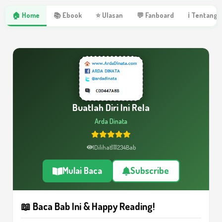
🏠 Home
📚 Ebook
⭐ Ulasan
💬 Fanboard
ℹ Tentang 
Buatlah Diri Ini Rela
Arda Dinata
1
Dilihat
234
Bab
Mulai Baca
Subscribe
📖 Baca Bab Ini & Happy Reading!