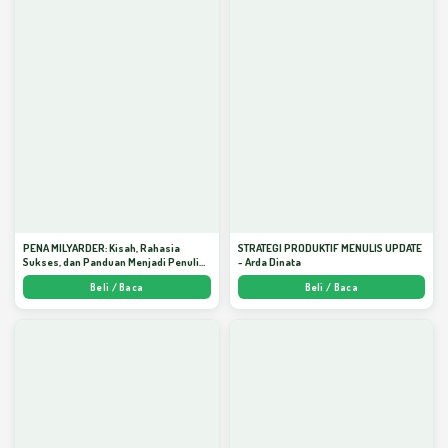
PENA MILYARDER: Kisah, Rahasia
STRATEGI PRODUKTIF MENULIS UPDATE
Sukses, dan Panduan Menjadi Penulis 1
- Arda Dinata
Milyar di KBM App dari Nol - Arda Dinata
Beli / Baca
Beli / Baca