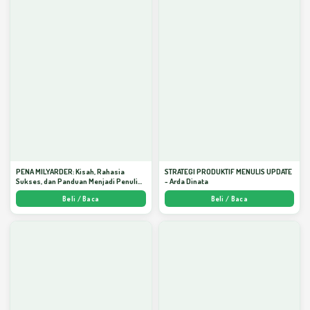
PENA MILYARDER: Kisah, Rahasia
STRATEGI PRODUKTIF MENULIS UPDATE
Sukses, dan Panduan Menjadi Penulis 1
- Arda Dinata
Milyar di KBM App dari Nol - Arda Dinata
Beli / Baca
Beli / Baca