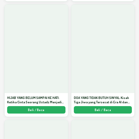
HIJAB YANG BELUM SAMPAI KE HATI:
DOA YANG TIDAK BUTUH SINYAL: Kisah
Ketika Cinta Seorang Ustadz Menjadi
Tiga Jiwa yang Tersesat di Era AI dan
Cermin yang Paling Kejam - Arda
Menemukan Jalan Pulang di Bulan
Beli / Baca
Beli / Baca
Dinata
Ramadhan" - Arda Dinata