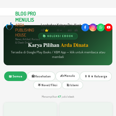
BLOG PRO
MENULIS
ARDA
Leaderboa
Katego
Priv
Kont
PUBLISHING
rd
ri
asi
ak
HOUSE
📚 KOLEKSI EBOOK
News, Artikel, Kursus
& Ebook Online
Karya Pilihan
Arda Dinata
Tersedia di Google Play Books / KBM App — klik untuk membaca atau
membeli
✍️ Menulis
📖 Semua
🏥 Kesehatan
👨‍👩‍👧 Keluarga
🌟 Novel/Fiksi
🕌 Islami
Menampilkan
47
judul ebook