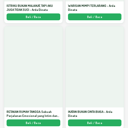
ISTRIKU BUKAN MALAIKAT, TAPI AKU
WARISAN MIMPI TERLARANG - Arda
JUGA TIDAK SUCI - Arda Dinata
Dinata
Beli / Baca
Beli / Baca
RETAKAN RUMAH TANGGA: Sebuah
IKATAN BUKAN CINTA BIASA - Arda
Perjalanan Emosional yang Intim dan
Dinata
Mendalam - Arda Dinata
Beli / Baca
Beli / Baca