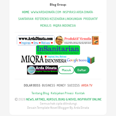
Blog Group:
HOME
·
WWW.ARDADINATA.COM
·
INSPIRASI ARDA DINATA
·
SANITARIAN
·
REFERENSI KESEHATAN LINGKUNGAN
·
PRODUKTIF
MENULIS
·
MIQRA INDONESIA
Masuk
Daftar
DOLAR BOSS
·
BUSINESS
·
MONEY
·
SUCCESS
·
ARDA TV
Tentang Blog
·
Kebijakan Privasi
·
Kontak
2026
NEWS, ARTIKEL, KURSUS, BUKU & NOVEL INSPIRATIF ONLINE
· Semua hak cipta dilindungi.
Desain Template Novel Blogger By. Arda Dinata