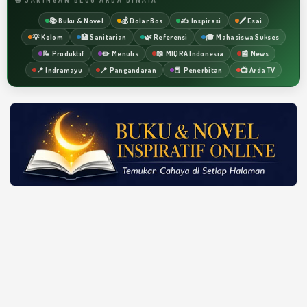
📚 Buku & Novel
💰 Dolar Bos
✍️ Inspirasi
🖊️ Esai
💡 Kolom
🏥 Sanitarian
🌿 Referensi
🎓 Mahasiswa Sukses
📝 Produktif
✏️ Menulis
📖 MIQRA Indonesia
📰 News
📍 Indramayu
📍 Pangandaran
📕 Penerbitan
📺 Arda TV