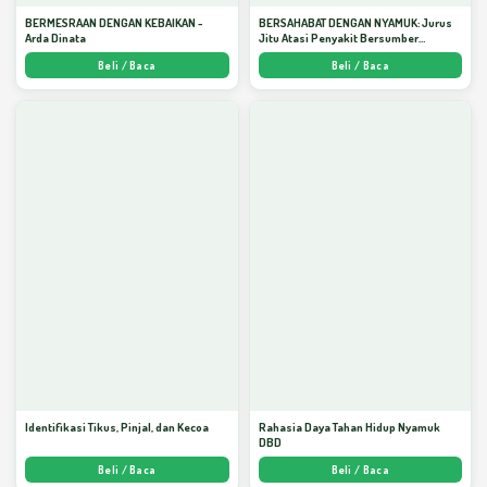
BERMESRAAN DENGAN KEBAIKAN -
BERSAHABAT DENGAN NYAMUK: Jurus
Arda Dinata
Jitu Atasi Penyakit Bersumber
Nyamuk - Arda Dinata
Beli / Baca
Beli / Baca
Identifikasi Tikus, Pinjal, dan Kecoa
Rahasia Daya Tahan Hidup Nyamuk
DBD
Beli / Baca
Beli / Baca