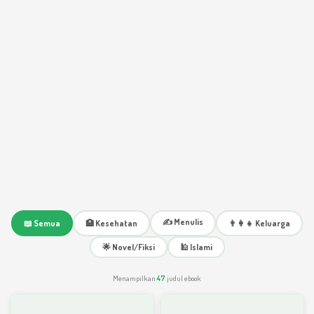
✍️ Menulis
📖 Semua
🏥 Kesehatan
👨‍👩‍👧 Keluarga
🌟 Novel/Fiksi
🕌 Islami
Menampilkan
47
judul ebook