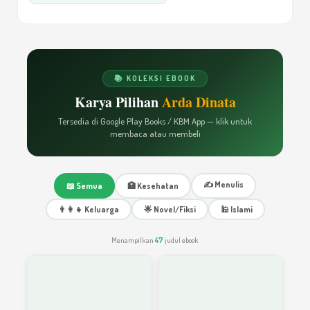
Orang Tua dan Perkembangan Agama
8
Anak
📚 KOLEKSI EBOOK
Niat Baik Untuk Berkeluarga
9
Karya Pilihan
Arda Dinata
Tersedia di Google Play Books / KBM App — klik untuk
Merajut Bening Hati dalam Keluarga
membaca atau membeli
10
✍️ Menulis
Menyiasati Emosi Marah dalam Keluarga
📖 Semua
🏥 Kesehatan
11
👨‍👩‍👧 Keluarga
🌟 Novel/Fiksi
🕌 Islami
Rasionilitas dalam Pembelanjaan ‘Rejeki’
Menampilkan
47
judul ebook
12
Menikmati Episode Menunggu Jodoh
13