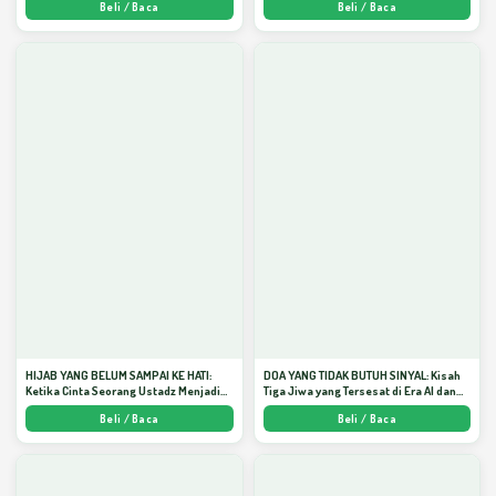
Beli / Baca
Beli / Baca
HIJAB YANG BELUM SAMPAI KE HATI:
DOA YANG TIDAK BUTUH SINYAL: Kisah
Ketika Cinta Seorang Ustadz Menjadi
Tiga Jiwa yang Tersesat di Era AI dan
Cermin yang Paling Kejam - Arda
Menemukan Jalan Pulang di Bulan
Beli / Baca
Beli / Baca
Dinata
Ramadhan" - Arda Dinata