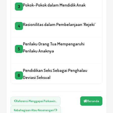
Pokok-Pokok dalam Mendidik Anak
3
Rasionilitas dalam Pembelanjaan ‘Rejeki’
4
Perilaku Orang Tua Mempengaruhi
5
Perilaku Anaknya
Pendidikan Seks Sebagai Penghalau
6
Deviasi Seksual
Perkembangan Psikoseksual Anak
7
Beranda
Referensi Menggapai Perkawin…
Kebahagiaan Atau Kesenangan?