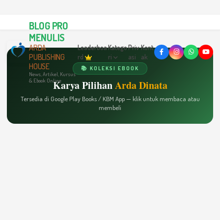
BLOG PRO
MENULIS
ARDA
Leaderboa
Katego
Priv
Kont
PUBLISHING
rd
ri
asi
ak
HOUSE
📚 KOLEKSI EBOOK
News, Artikel, Kursus
& Ebook Online
Karya Pilihan
Arda Dinata
Tersedia di Google Play Books / KBM App — klik untuk membaca atau
membeli