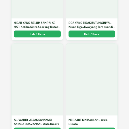
Indahnya Bertetangga dengan Bening
36
Hati
HIJAB YANG BELUM SAMPAI KE
DOA YANG TIDAK BUTUH SINYAL:
HATI: Ketika Cinta Seorang Ustadz
Kisah Tiga Jiwa yang Tersesat di
Menjadi Cermin yang Paling
Era AI dan Menemukan Jalan
Beli / Baca
Beli / Baca
Kejam - Arda Dinata
Pulang di Bulan Ramadhan" -
Arda Dinata
Cara Sehat Ungkapkan Kemarahan
37
Bullying
38
Agar Kebahagiaan Tidak Layu
39
Indahnya Menjadi Keluarga Pembelajar
40
AL-WARID: JEJAK CAHAYA DI
MERAJUT CINTA ALLAH - Arda
ANTARA DUA ZAMAN - Arda Dinata
Dinata