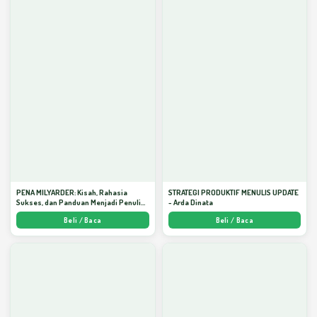
PENA MILYARDER: Kisah, Rahasia
STRATEGI PRODUKTIF MENULIS UPDATE
Sukses, dan Panduan Menjadi Penulis 1
- Arda Dinata
Milyar di KBM App dari Nol - Arda Dinata
Beli / Baca
Beli / Baca