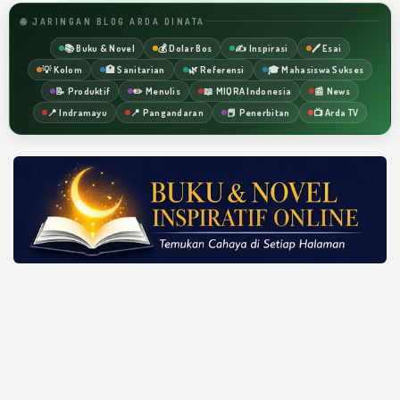
🌐 JARINGAN BLOG ARDA DINATA
📚 Buku & Novel
💰 Dolar Bos
✍️ Inspirasi
🖊️ Esai
💡 Kolom
🏥 Sanitarian
🌿 Referensi
🎓 Mahasiswa Sukses
📝 Produktif
✏️ Menulis
📖 MIQRA Indonesia
📰 News
📍 Indramayu
📍 Pangandaran
📕 Penerbitan
📺 Arda TV