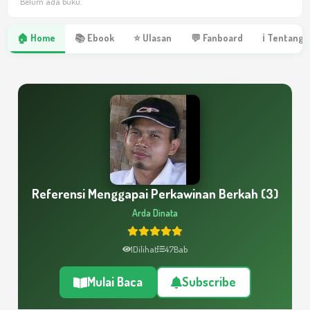
Belum ada buku.
🏠 Home
📚 Ebook
⭐ Ulasan
💬 Fanboard
ℹ Tentang 
Referensi Menggapai Perkawinan Berkah (3)
Arda Dinata
1
Dilihat
47
Bab
Mulai Baca
Subscribe