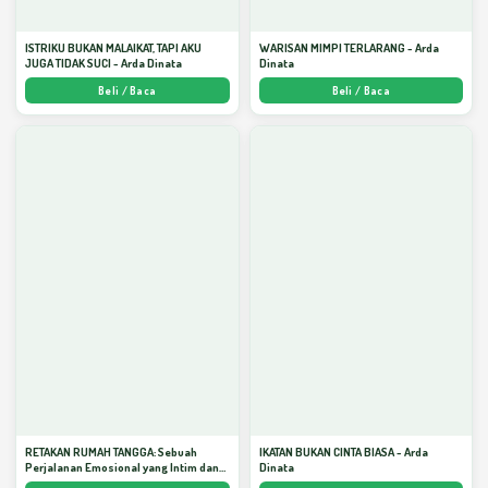
ISTRIKU BUKAN MALAIKAT, TAPI AKU
WARISAN MIMPI TERLARANG - Arda
JUGA TIDAK SUCI - Arda Dinata
Dinata
Beli / Baca
Beli / Baca
RETAKAN RUMAH TANGGA: Sebuah
IKATAN BUKAN CINTA BIASA - Arda
Perjalanan Emosional yang Intim dan
Dinata
Mendalam - Arda Dinata