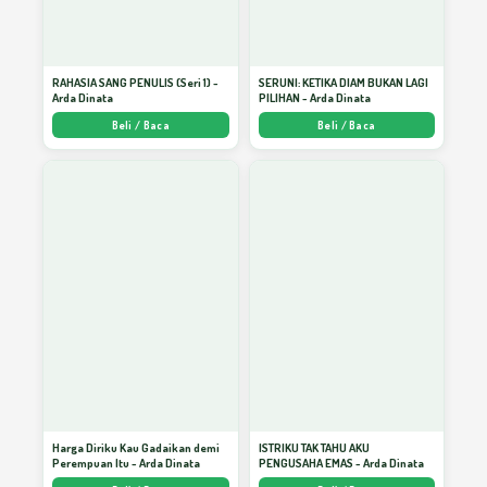
Indahnya Menjadi Keluarga Pembelajar*)
19
RAHASIA SANG PENULIS (Seri 1) -
SERUNI: KETIKA DIAM BUKAN LAGI
Arda Dinata
PILIHAN - Arda Dinata
Sinergikan Keragaman Agar Kebahagiaan
20
Beli / Baca
Beli / Baca
Tidak Layu
Artikelku Dimuat Lagi di Koran PR!!!
21
Belalai Gajah untuk Anakku
22
Wanita dan Keteladanan dalam Islam
23
Harga Diriku Kau Gadaikan demi
ISTRIKU TAK TAHU AKU
Perempuan Itu - Arda Dinata
PENGUSAHA EMAS - Arda Dinata
Menikmati Episode Menunggu Jodoh?
24