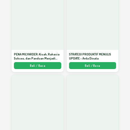
Mengatasi Anak yang Marah
14
Memahami Aritmetika Pernikahan
15
dengan Akal
PENA MILYARDER: Kisah, Rahasia
STRATEGI PRODUKTIF MENULIS
Sukses, dan Panduan Menjadi
UPDATE - Arda Dinata
Penulis 1 Milyar di KBM App dari
Beli / Baca
Beli / Baca
Nol - Arda Dinata
Menyiasati Marah dan Kecewa Pada Anak
16
Saling Memaafkan = Kebahagiaan
17
Rumah Tangga di Bawah Naungan Cinta*)
18