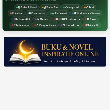
📚 Buku & Novel
💰 Dolar Bos
✍️ Inspirasi
🖊️ Esai
💡 Kolom
🏥 Sanitarian
🌿 Referensi
🎓 Mahasiswa Sukses
📝 Produktif
✏️ Menulis
📖 MIQRA Indonesia
📰 News
📍 Indramayu
📍 Pangandaran
📕 Penerbitan
📺 Arda TV