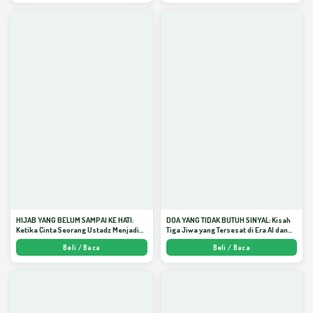
HIJAB YANG BELUM SAMPAI KE HATI:
DOA YANG TIDAK BUTUH SINYAL: Kisah
Ketika Cinta Seorang Ustadz Menjadi
Tiga Jiwa yang Tersesat di Era AI dan
Cermin yang Paling Kejam - Arda
Menemukan Jalan Pulang di Bulan
Beli / Baca
Beli / Baca
Dinata
Ramadhan" - Arda Dinata