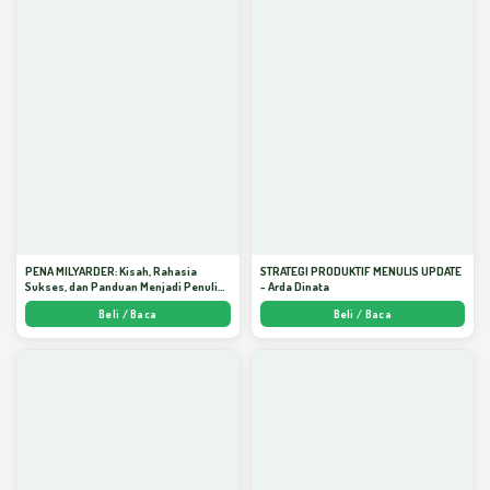
PENA MILYARDER: Kisah, Rahasia
STRATEGI PRODUKTIF MENULIS UPDATE
Sukses, dan Panduan Menjadi Penulis 1
- Arda Dinata
Milyar di KBM App dari Nol - Arda Dinata
Beli / Baca
Beli / Baca