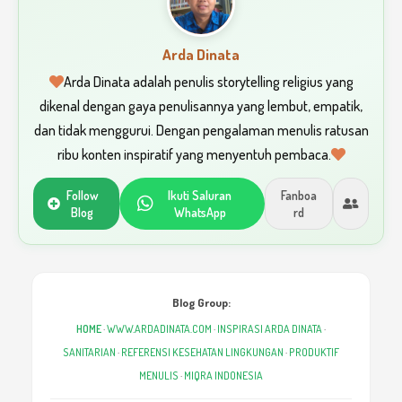
Arda Dinata
Arda Dinata adalah penulis storytelling religius yang
dikenal dengan gaya penulisannya yang lembut, empatik,
dan tidak menggurui. Dengan pengalaman menulis ratusan
ribu konten inspiratif yang menyentuh pembaca.
Follow
Ikuti Saluran
Fanboa
Blog
WhatsApp
rd
Blog Group:
HOME
·
WWW.ARDADINATA.COM
·
INSPIRASI ARDA DINATA
·
SANITARIAN
·
REFERENSI KESEHATAN LINGKUNGAN
·
PRODUKTIF
MENULIS
·
MIQRA INDONESIA