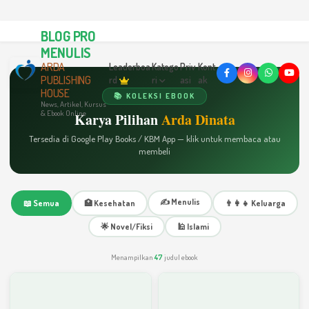
BLOG PRO
MENULIS
ARDA
Leaderboa
Katego
Priv
Kont
PUBLISHING
rd
ri
asi
ak
HOUSE
📚 KOLEKSI EBOOK
News, Artikel, Kursus
& Ebook Online
Karya Pilihan
Arda Dinata
Tersedia di Google Play Books / KBM App — klik untuk membaca atau
membeli
✍️ Menulis
📖 Semua
🏥 Kesehatan
👨‍👩‍👧 Keluarga
🌟 Novel/Fiksi
🕌 Islami
Menampilkan
47
judul ebook