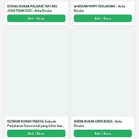
ISTRIKU BUKAN MALAIKAT, TAPI AKU
WARISAN MIMPI TERLARANG - Arda
JUGA TIDAK SUCI - Arda Dinata
Dinata
Beli / Baca
Beli / Baca
RETAKAN RUMAH TANGGA: Sebuah
IKATAN BUKAN CINTA BIASA - Arda
Perjalanan Emosional yang Intim dan
Dinata
Mendalam - Arda Dinata
Beli / Baca
Beli / Baca