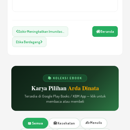
Menjemput Rejeki: Berpikir, Bertindak dan
7
Berdoa
Beranda
Dzikir Meningkatkan Imunitas…
Etika Berdagang
Cara Menyampaikan Kebenaran
8
Dzikir Meningkatkan Imunitas Manusia
9
📚 KOLEKSI EBOOK
Karya Pilihan
Arda Dinata
Menghampiri Allah di Bulan Suci
10
Tersedia di Google Play Books / KBM App — klik untuk
membaca atau membeli
Etika Berdagang
11
✍️ Menulis
📖 Semua
🏥 Kesehatan