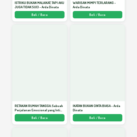
Pemuda Dambaan Ummat
28
ISTRIKU BUKAN MALAIKAT, TAPI AKU
WARISAN MIMPI TERLARANG -
JUGA TIDAK SUCI - Arda Dinata
Arda Dinata
Beli / Baca
Beli / Baca
Persahabatan dengan Allah
29
Sedekah Akan Berbalas
30
Berpikir dan Bekerja Secara Produktif
31
Menjaring Finansial dalam Ramadhan
32
RETAKAN RUMAH TANGGA: Sebuah
IKATAN BUKAN CINTA BIASA - Arda
Perjalanan Emosional yang Intim
Dinata
dan Mendalam - Arda Dinata
Sedekah Akan Berbalas
Beli / Baca
Beli / Baca
33