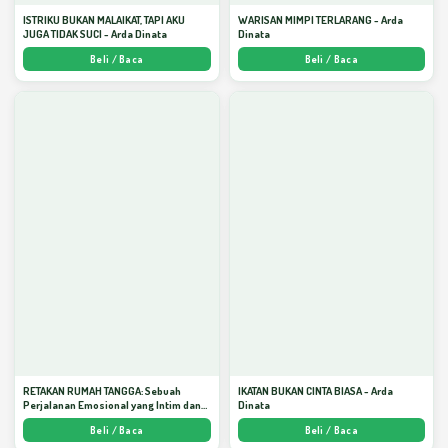
ISTRIKU BUKAN MALAIKAT, TAPI AKU
WARISAN MIMPI TERLARANG - Arda
JUGA TIDAK SUCI - Arda Dinata
Dinata
Beli / Baca
Beli / Baca
RETAKAN RUMAH TANGGA: Sebuah
IKATAN BUKAN CINTA BIASA - Arda
Perjalanan Emosional yang Intim dan
Dinata
Mendalam - Arda Dinata
Beli / Baca
Beli / Baca