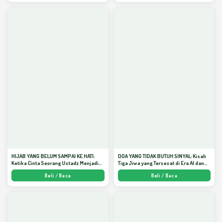
HIJAB YANG BELUM SAMPAI KE HATI:
DOA YANG TIDAK BUTUH SINYAL: Kisah
Ketika Cinta Seorang Ustadz Menjadi
Tiga Jiwa yang Tersesat di Era AI dan
Cermin yang Paling Kejam - Arda
Menemukan Jalan Pulang di Bulan
Beli / Baca
Beli / Baca
Dinata
Ramadhan" - Arda Dinata