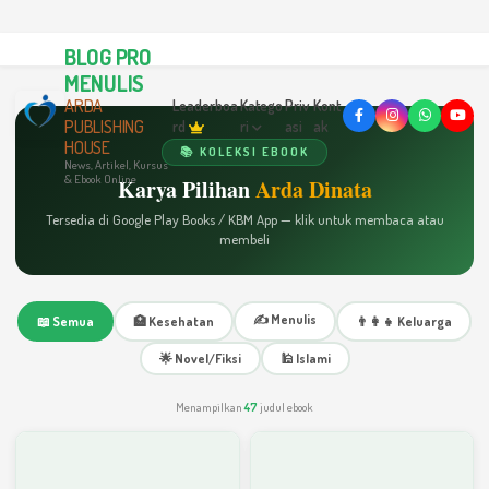
BLOG PRO
MENULIS
ARDA
Leaderboa
Katego
Priv
Kont
PUBLISHING
rd
ri
asi
ak
HOUSE
📚 KOLEKSI EBOOK
News, Artikel, Kursus
& Ebook Online
Karya Pilihan
Arda Dinata
Tersedia di Google Play Books / KBM App — klik untuk membaca atau
membeli
✍️ Menulis
📖 Semua
🏥 Kesehatan
👨‍👩‍👧 Keluarga
🌟 Novel/Fiksi
🕌 Islami
Menampilkan
47
judul ebook