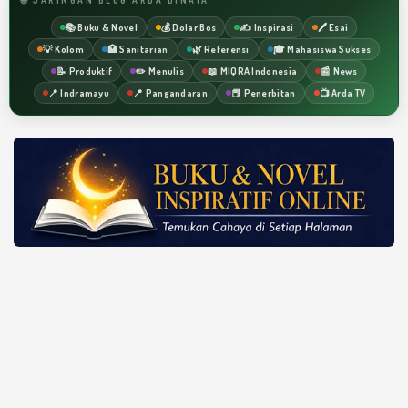
📚 Buku & Novel
💰 Dolar Bos
✍️ Inspirasi
🖊️ Esai
💡 Kolom
🏥 Sanitarian
🌿 Referensi
🎓 Mahasiswa Sukses
📝 Produktif
✏️ Menulis
📖 MIQRA Indonesia
📰 News
📍 Indramayu
📍 Pangandaran
📕 Penerbitan
📺 Arda TV