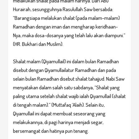
melakukan shalat pada malam harinya. Dari Abu
Hurairah, sesungguhnya Rasulullah Saw bersabda:
“Barangsiapa melalukan shalat (pada malam-malam)
Ramadhan dengan iman dan mengharap keridhaan-
Nya, maka dosa-dosanya yang telah lalu akan diampuni.”
(HR. Bukhari dan Muslim).
Shalat malam (Qiyamullail) ini dalam bulan Ramadhan
disebut dengan Qiyamullailatur Ramadhan dan pada
selain bulan Ramadhan disebut shalat tahajjud. Nabi Saw
menyatakan dalam salah satu sabdanya, “Shalat yang
paling utama setelah shalat wajib ialah Qiyamullail (shalat
di tengah malam).” (Muttafaq ‘Alaih). Selain itu,
Qiyamullail ini dapat membuat seseorang yang
melakukannya, di pagi harinya menjadi segar,
bersemangat dan hatinya pun tenang.