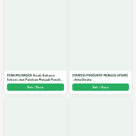
PENA MILYARDER: Kisah, Rahasia
STRATEGI PRODUKTIF MENULIS UPDATE
Sukses, dan Panduan Menjadi Penulis 1
- Arda Dinata
Milyar di KBM App dari Nol - Arda Dinata
Beli / Baca
Beli / Baca