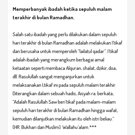
Memperbanyak ibadah ketika sepuluh malam
terakhir di bulan Ramadhan.
Salah satu ibadah yang perlu dilakukan dalam sepuluh
hari terakhir di bulan Ramadhan adalah melakukan I’tikaf
dan berusaha untuk memperoleh “lailatul qadar”. I’tikaf
adalah ibadah yang merangkum berbagai amal
ketaatan seperti membaca Alquran, shalat, dzikir, doa,
dll. Rasulullah sangat menganjurkan untuk
melaksanakan I,tikaf ini pada sepuluh malam terakhir.
Diterangkan dalam sebuah hadis, Aisyah ra. berkata,
“Adalah Rasulullah Saw beri’tikaf pada malam-malam
sepuluh hari terakhir di bulan Ramadhan hingga wafat,
kemudian dilanjutkan melakukan itu oleh istri beliau.”
(HR. Bukhari dan Muslim). Wallahu’alam.***