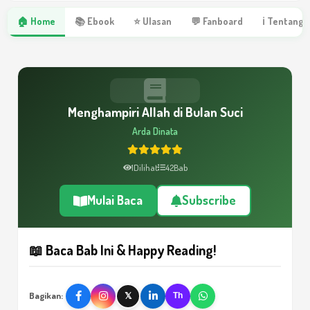
🏠 Home
📚 Ebook
⭐ Ulasan
💬 Fanboard
ℹ Tentang 
Menghampiri Allah di Bulan Suci
Arda Dinata
1
Dilihat
42
Bab
Mulai Baca
Subscribe
📖 Baca Bab Ini & Happy Reading!
Bagikan:
𝕏
Th